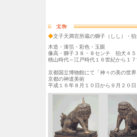
◆
文子天満宮所蔵の獅子（しし）・狛
木造・漆箔・彩色・玉眼
像高・獅子３８・８センチ 狛犬４５
桃山時代～江戸時代１６世紀から１７
京都国立博物館にて「神々の美の世界
京都の神道美術
平成１６年８月１０日から９月２０日