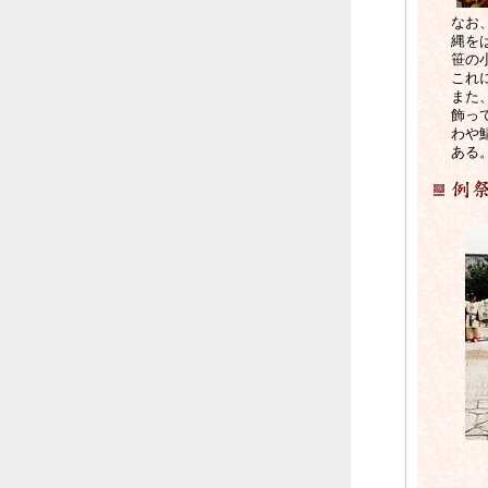
なお
縄を
笹の
これ
また
飾っ
わや
ある