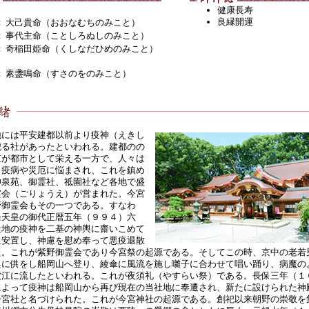
健康長寿
良縁開運
：
大己貴命（おおなむちのみこと）
：
事代主命（ことしろぬしのみこと）
：
奇稲田姫命（くしなだひめのみこと）
：
素盞鳴命（すさのをのみこと）
には平安建都以前より疫神（えきし
祀る社があったといわれる。建都のの
京が都市として栄える一方で、人々は
く疫病や災厄に悩まされ、これを鎮め
神泉苑、御霊社、祗園社など各地で盛
霊会（ごりょうえ）が営まれた。今宮
野御霊会もその一つである。すなわ
条天皇の御代正暦五年（９９４）六
社地の疫神を二基の神輿に齋いこめて
に安置し、神慮を慰め奉って悪疫退散
た。これが紫野御霊会であり今宮祭の起源である。そしてこの時、京中の老若
輿に供をし船岡山へ登り、綾傘に風流を施し囃子に合わせて唱い踊り、病魔の
波江に流したといわれる。これが夜須礼（やすらい祭）である。長保三年（１
によって疫神は船岡山から再び現在の当社地に奉遷され、新たに設けられた神
今宮社と名づけられた。これが今宮神社の起源である。創祀以来朝野の崇敬を