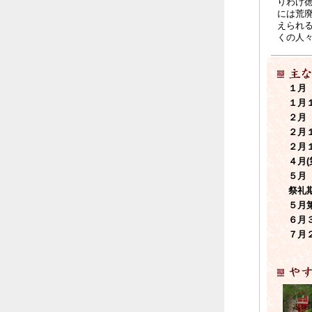
りわけ
には荒
えられ
くの人
１月 
１月１
２月 
２月１
２月１
４月(
５月 
祭礼期
５月第2
６月３
７月２