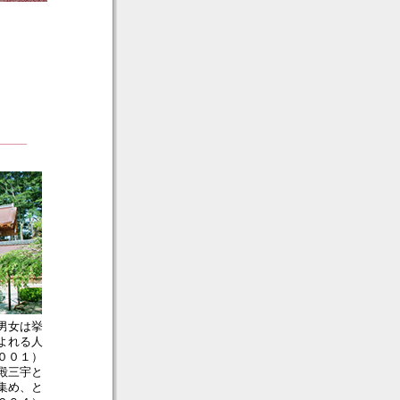
男女は挙
よれる人
００１）
殿三宇と
集め、と