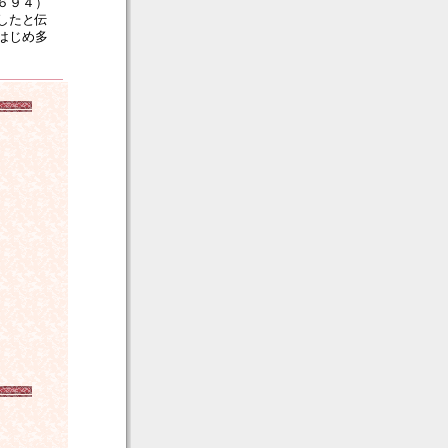
６９４）
したと伝
はじめ多