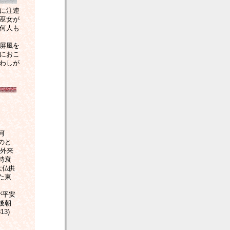
に注連
巫女が
何人も
屏風を
におこ
わしが
河
のと
、外来
時衰
大仏供
た東
が平安
後朝
3)