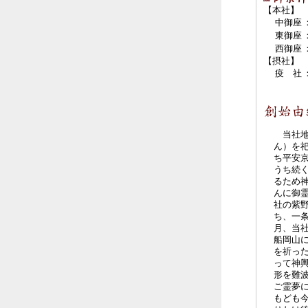
【本社】
中御座
東御座
西御座
【摂社】
疫 社
当社地
ん）を
ち平安
うち続
るため
んに御
社の紫
ち、一
月、当
船岡山
を祈っ
って神
形を難
ご霊夢
もども