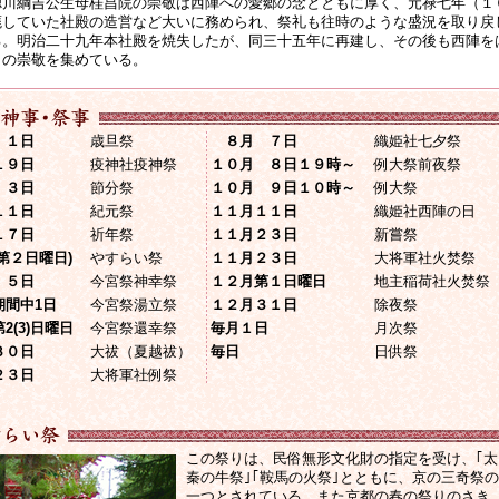
徳川綱吉公生母桂昌院の崇敬は西陣への愛郷の念とともに厚く、元禄七年（１
廃していた社殿の造営など大いに務められ、祭礼も往時のような盛況を取り戻
る。明治二十九年本社殿を焼失したが、同三十五年に再建し、その後も西陣を
々の崇敬を集めている。
１日
歳旦祭
８月 ７日
織姫社七夕祭
９日
疫神社疫神祭
１０月 ８日１９時～
例大祭前夜祭
３日
節分祭
１０月 ９日１０時～
例大祭
１日
紀元祭
１１月１１日
織姫社西陣の日
７日
祈年祭
１１月２３日
新嘗祭
第２日曜日)
やすらい祭
１１月２３日
大将軍社火焚祭
５日
今宮祭神幸祭
１２月第１日曜日
地主稲荷社火焚祭
間中1日
今宮祭湯立祭
１２月３１日
除夜祭
(3)日曜日
今宮祭還幸祭
毎月１日
月次祭
０日
大祓（夏越祓）
毎日
日供祭
３日
大将軍社例祭
この祭りは、民俗無形文化財の指定を受け、｢太
秦の牛祭｣｢鞍馬の火祭｣とともに、京の三奇祭の
一つとされている。また京都の春の祭りのさき