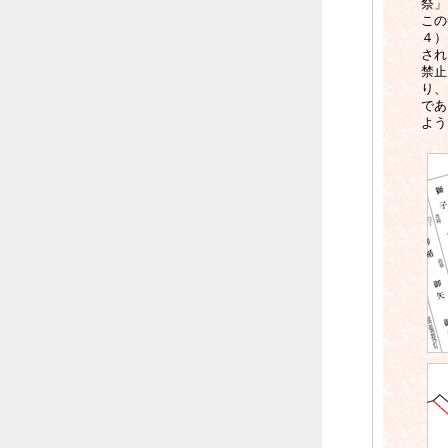
祭」
この
４）
され
禁止
り、
であ
よう