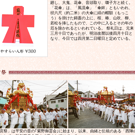
廻し、大鬼、花傘、音頭取り、囃子方と続く。
「花傘」は、「風流傘」「傘鉾」ともいわれ、
径六尺（約二米）の大傘に緋の帽額（もっこ
う）を掛けた錦蓋の上に、桜、椿、山吹、柳、
若松を挿したもので、この中に入るとその年の
厄を除かれるといわれている。 祭礼日は、元来
三月十日であったが、明治改暦以後四月十日と
なり、今日では四月第二日曜日と定めている。
宮祭」は平安の昔の｢紫野御霊会｣に始まり、以来、由緒と伝統のある「西陣