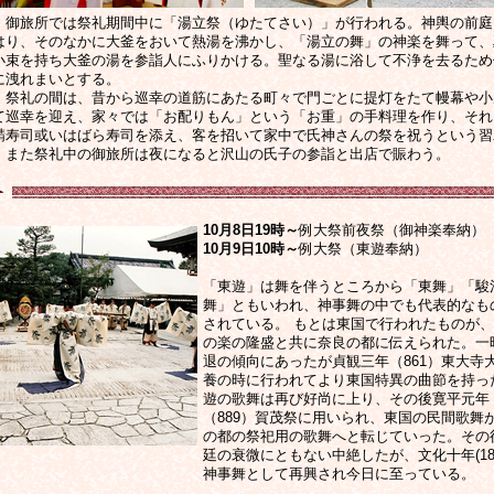
、御旅所では祭礼期間中に「湯立祭（ゆたてさい）」が行われる。神輿の前庭
はり、そのなかに大釜をおいて熱湯を沸かし、「湯立の舞」の神楽を舞って、
小束を持ち大釜の湯を参詣人にふりかける。聖なる湯に浴して不浄を去るため
に洩れまいとする。
、祭礼の間は、昔から巡幸の道筋にあたる町々で門ごとに提灯をたて幔幕や小
て巡幸を迎え、家々では「お配りもん」という「お重」の手料理を作り、それ
鯖寿司或いはばら寿司を添え、客を招いて家中で氏神さんの祭を祝うという習
。また祭礼中の御旅所は夜になると沢山の氏子の参詣と出店で賑わう。
10月8日19時～
例大祭前夜祭（御神楽奉納）
10月9日10時～
例大祭（東遊奉納）
「東遊」は舞を伴うところから「東舞」「駿
舞」ともいわれ、神事舞の中でも代表的なも
されている。 もとは東国で行われたものが
の楽の隆盛と共に奈良の都に伝えられた。一
退の傾向にあったが貞観三年（861）東大寺
養の時に行われてより東国特異の曲節を持っ
遊の歌舞は再び好尚に上り、その後寛平元年
（889）賀茂祭に用いられ、東国の民間歌舞
の都の祭祀用の歌舞へと転じていった。その
廷の衰微にともない中絶したが、文化十年(181
神事舞として再興され今日に至っている。