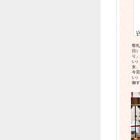
祭礼
日）
り」
い）
女、
今宮
い）
御す