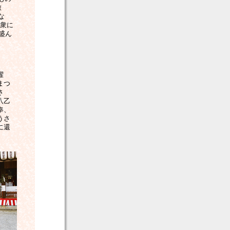
旅
な
町衆に
盛ん
曜
まつ
さ
八乙
奉、
うさ
に還