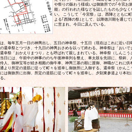
や祭りの賑わう様或いは御旅所での｢今宮お
能」の行われた様などを誌したものも少なく
い。 こうして「今宮祭」は、西陣とともに
よる｢西陣の祭｣として、以降徳川期を通じて
に営まれ、今日に及んでいる。
は、毎年五月一日の神輿出し、五日の神幸祭、十五日（現在はこれに近い日
の還幸祭とつづき、十九日の神輿おさめを以って終わる。神幸祭は「おいで
還幸祭「おかえりまつり」とも呼ばれて親しまれている。神幸祭（しんこう
当日には、午前中の神事ののち午後神幸列を整え、車太鼓を先頭に、祭鉾、
伶人、御神宝等が続き相殿の御牛車、神輿三基の順に渡御、神職がこれに供
通より所定の道筋に従って町々を巡幸し御旅所に入御する。還幸祭（かんこ
には御旅所に出御、所定の道筋に従って町々を巡幸し、夕刻東参道より本社
る。