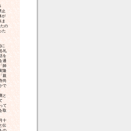
５
禁止
体が
集ま
れたの
った
)に
る礼
活を
を通
「師
実隆
「親
寺尚
かで
廃と
て
って
を取
月十
と伝
もの