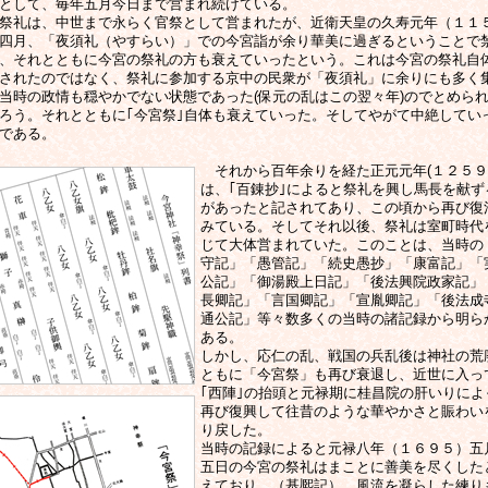
として、毎年五月今日まで営まれ続けている。
祭礼は、中世まで永らく官祭として営まれたが、近衛天皇の久寿元年（１１
四月、「夜須礼（やすらい）」での今宮詣が余り華美に過ぎるということで
、それとともに今宮の祭礼の方も衰えていったという。これは今宮の祭礼自
されたのではなく、祭礼に参加する京中の民衆が「夜須礼」に余りにも多く
当時の政情も穏やかでない状態であった(保元の乱はこの翌々年)のでとめら
ろう。それとともに｢今宮祭｣自体も衰えていった。そしてやがて中絶してい
である。
それから百年余りを経た正元元年(１２５９
は、｢百錬抄｣によると祭礼を興し馬長を献ず
があったと記されてあり、この頃から再び復
みている。そしてそれ以後、祭礼は室町時代
じて大体営まれていた。このことは、当時の
守記」「愚管記」「続史愚抄」「康富記」「
公記」「御湯殿上日記」「後法興院政家記」
長卿記」「言国卿記」「宣胤卿記」「後法成
通公記」等々数多くの当時の諸記録から明ら
ある。
しかし、応仁の乱、戦国の兵乱後は神社の荒
ともに「今宮祭」も再び衰退し、近世に入っ
｢西陣｣の抬頭と元禄期に桂昌院の肝いりによ
再び復興して往昔のような華やかさと賑わい
り戻した。
当時の記録によると元禄八年（１６９５）五
五日の今宮の祭礼はまことに善美を尽くした
えており、（基熈記）、風流を凝らした練り