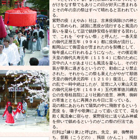
がけをなす祭でもありこの日が好天に恵まれる
とその年の京の祭はすべて晴れると言われてい
る。
紫野の疫（えやみ）社は、古来疫病除けの神と
して崇められ、諸国に悪疫が流行すると風流の
装いを凝らして詣で鎮静安穏を祈願する習わし
で、これを「やすらい祭」と呼んだ。一条天皇
の御代正暦五年（９９４）都に疫病が流行し、
船岡山にて御霊会が営まれたのを契機として、
毎年盛んに行われるようになった。その後近衛
天皇の御代久寿元年（１１５４）に祭のために
京中の人々があまりにも風流を凝らし、その行
装が華美に過ぎるというので、勅命により禁止
された。それからこの祭も衰えたがやがて順徳
天皇の御代承元四年（１２１０）復活し、応仁
の乱で一時中絶はしたが、近世に入り東山天皇
の御代元禄七年（１６９４）五代将軍徳川綱吉
公の生母桂昌院により社殿の造営、神輿、御鉾
の寄進とともに再興され今日に至っている。
花の精にあおられて陽気の中に飛散するという
悪疫 を、囃子や歌舞によって追い立てて、花を
欺く風流傘に宿らせ、紫野疫社に送り込み神威
を仰いで鎮めるというのがこの祭の行法であ
る。
行列は｢練り衆｣と呼ばれ、先立、鉾、御幣持
ち、督殿（こうどの）、羯鼓（かんこ）、羯鼓